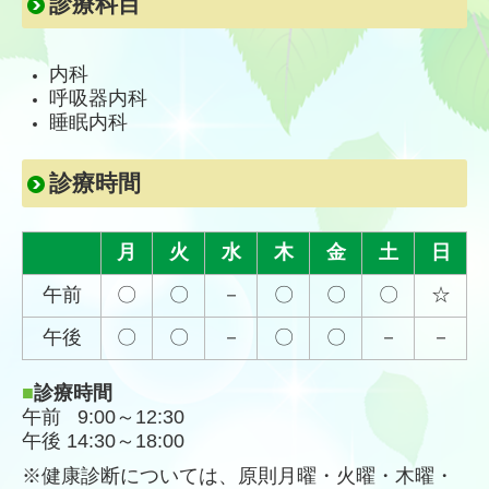
診療科目
個人情報保護方針
内科
採用情報
呼吸器
内科
睡眠内科
診療時間
月
火
水
木
金
土
日
午前
〇
〇
－
〇
〇
〇
☆
午後
〇
〇
－
〇
〇
－
－
■
診療時間
午前 9:00～12:30
午後 14:30～18:00
※健康診断については、原則月曜・火曜・木曜・