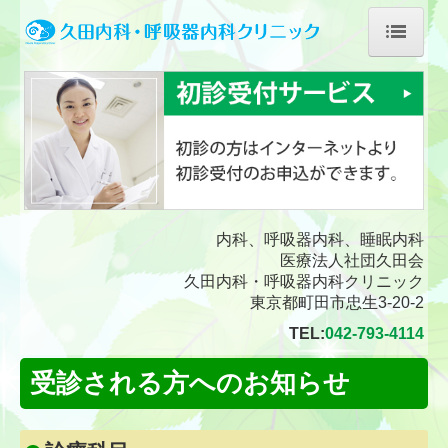
ホーム
医師の紹介
診療案内
地域の先生方へ
内科、呼吸器内科、睡眠内科
睡眠検査の概要
医療法人社団久田会
久田内科・呼吸器内科クリニック
東京都町田市忠生3-20-2
オンライン診療の流れ
TEL:
042-793-4114
学会発表実績
受診される方へのお知らせ
地図、交通案内
受診される方へ